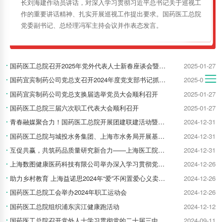
长刘海建作动员讲话，对深入学习贯彻习近平总书记关于巡视工
作的重要讲话精神、扎实开展巡视工作提出要求。国药医工总院
党委副书记、总经理冯军主持会议并作表态发言。
国药医工总院召开2025年党外代表人士新春座谈会暨统战工作论坛
2025-01-27
国药宜宾制药公司党总支召开2024年度党支部书记抓基层党建工作述职评议会议
2025-01-27
国药宜宾制药公司党总支换届选举党员大会顺利召开
2025-01-27
国药医工总院三届六次职工代表大会顺利召开
2025-01-27
青春融媒聚合力！国药医工总院开展团建联建活动暨2024年第二期新闻舆情通讯员培训
2024-12-31
国药医工总院与城投水务集团、上海市水务局开展基层团组织联建共建交流活动
2024-12-31
互促共赢，共筑药品质量研究新合力——上海医工院分析测试中心党支部与上海市食药检院药品质量研究中心党支部开展党建交流活动
2024-12-31
上海数图健康医药科技有限公司举办深入学习贯彻党的二十届三中全会精神专题辅导讲座
2024-12-26
助力乡村教育 上海益诺思2024年“爱”不闲置爱心义卖活动圆满收官
2024-12-26
国药医工总院工会举办2024年职工运动会
2024-12-26
国药医工总院组织浦东滨江健康跑活动
2024-12-12
国药医工总院召开党外人士学习贯彻党的二十届三中全会精神专题宣讲会
2024-09-11