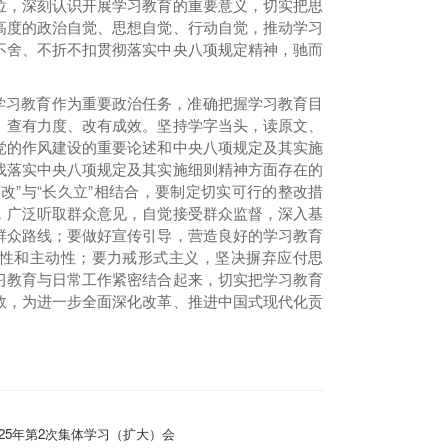
位，深刻认识开展学习教育的重要意义，切实把思
高度的政治自觉、思想自觉、行动自觉，推动学习
不舍、不折不扣贯彻落实中央八项规定精神，驰而
学习教育作为重要政治任务，准确把握学习教育目
、查有力度、改有成效。坚持学字当头，读原文、
党的作风建设的重要论述和中央八项规定及其实施
找落实中央八项规定及其实施细则精神方面存在的
改”与“长久立”相结合，要制定切实可行的整改措
，广泛听取群众意见，自觉接受群众监督，深入基
群众路线；要做好宣传引导，营造良好的学习教育
性和主动性；要力戒形式主义，坚决摒弃应付思
习教育与日常工作紧密结合起来，切实把学习教育
效，为进一步全面深化改革、推进中国式现代化贡
25年第2次集体学习（扩大）会