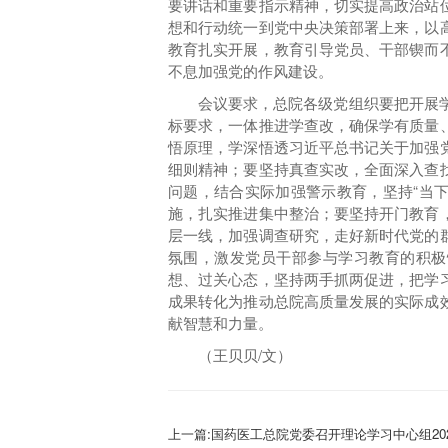
要讲话和重要指示精神，切实提高政治站
想和行动统一到党中央决策部署上来，以
教育扎实开展，教育引导党员、干部锲而
不息加强党的作风建设。
会议要求，总院各级党组织要把开展
标要求，一体推进学查改，确保学有质量
悟原理，学深悟透习近平总书记关于加强
细则精神；要坚持真查实改，全面深入查
问题，结合实际加强警示教育，坚持“当下
施，扎实推进集中整治；要坚持开门教育
层一线，加强调查研究，走好新时代党的
氛围，激发党员干部参与学习教育的积极
想、过关心态，坚持两手抓两促进，把学
成果转化为推动总院高质量发展的实际成
献智慧和力量。
（王贝贝/文）
上一篇:国药医工总院党委召开理论学习中心组20